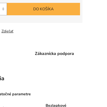
DO KOŠÍKA
Zdieľať
e
Zákaznícka podpora
ia
točné parametre
Bezlepkové