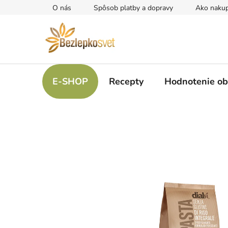
Prejsť
O nás
Spôsob platby a dopravy
Ako naku
na
obsah
E-SHOP
Recepty
Hodnotenie o