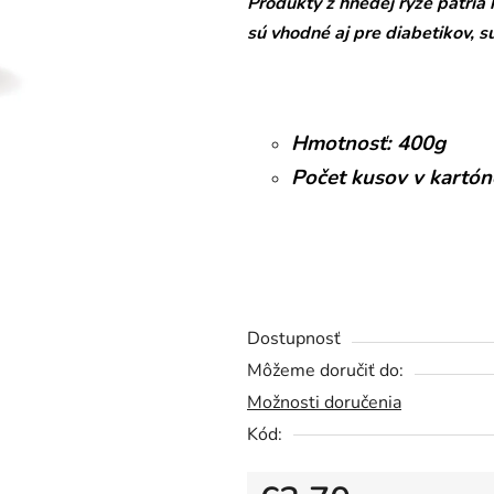
Produkty z hnedej ryže patri
z
sú vhodné aj pre diabetikov, s
5
hviezdičiek.
Hmotnosť: 400g
Počet kusov v kartón
Dostupnosť
Môžeme doručiť do:
Možnosti doručenia
Kód: