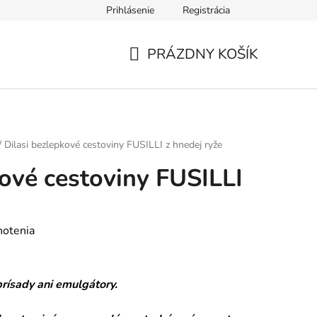
Prihlásenie
Registrácia
údajov
Formulár na odstúpenie od zmluvy
Reklamačný form
PRÁZDNY KOŠÍK
NÁKUPNÝ
KOŠÍK
/
Dilasi bezlepkové cestoviny FUSILLI z hnedej ryže
kové cestoviny FUSILLI
notenia
rísady ani emulgátory.