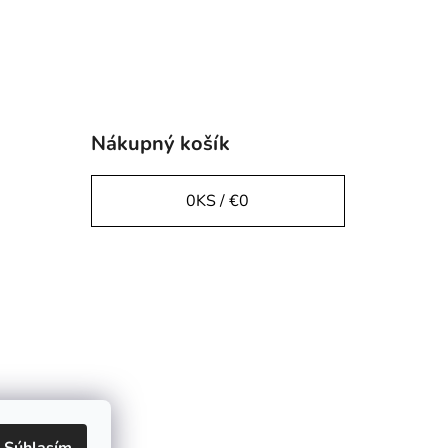
Nákupný košík
0
KS /
€0