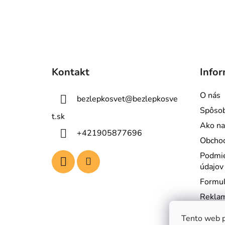
Z
á
Kontakt
Infor
p
ä
O nás
bezlepkosvet
@
bezlepkosve
t
Spôsob
i
t.sk
Ako na
e
+421905877696
Obcho
Podmie
údajov
Formul
Reklam
Kontak
Tento web p