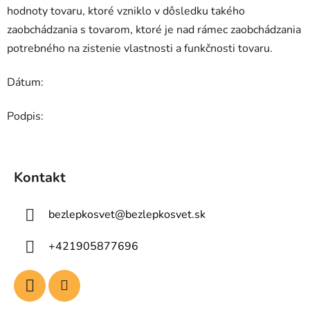
hodnoty tovaru, ktoré vzniklo v dôsledku takého
zaobchádzania s tovarom, ktoré je nad rámec zaobchádzania
potrebného na zistenie vlastnosti a funkčnosti tovaru.
Dátum:
Podpis:
Z
á
Kontakt
p
ä
bezlepkosvet
@
bezlepkosvet.sk
t
i
+421905877696
e