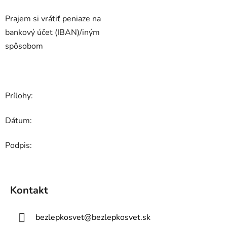
Prajem si vrátiť peniaze na
bankový účet (IBAN)/iným
spôsobom
Prílohy:
Dátum:
Podpis:
Z
á
Kontakt
p
ä
bezlepkosvet
@
bezlepkosvet.sk
t