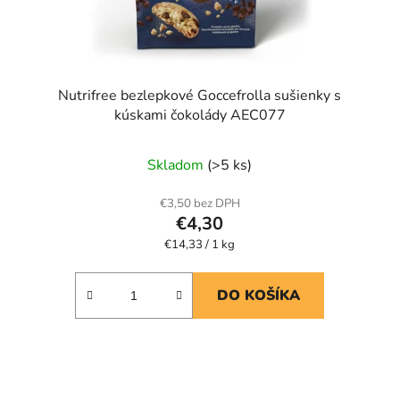
Nutrifree bezlepkové Goccefrolla sušienky s
kúskami čokolády AEC077
Priemerné
Skladom
(>5 ks)
hodnotenie
produktu
€3,50 bez DPH
€4,30
je
Jednotková
€14,33 / 1 kg
5,0
cena:
z
5
DO KOŠÍKA
hviezdičiek.