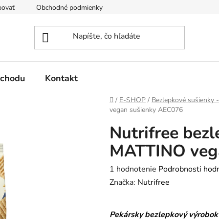
povať
Obchodné podmienky
Podmienky ochrany osobných 
bchodu
Kontakt
Domov
/
E-SHOP
/
Bezlepkové sušienky -
vegan sušienky AEC076
Nutrifree bez
MATTINO veg
Priemerné
1 hodnotenie
Podrobnosti hod
hodnotenie
Značka:
Nutrifree
produktu
je
Pekársky bezlepkový výrobok s