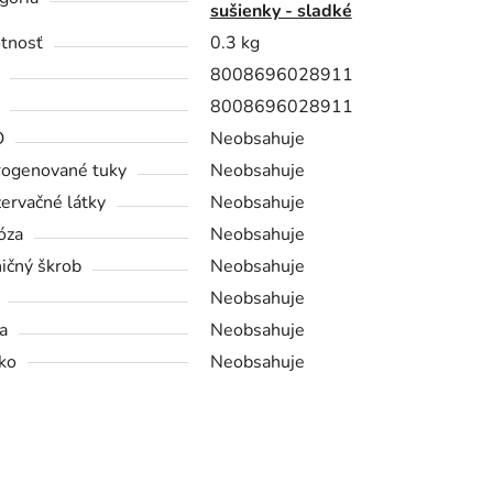
sušienky - sladké
tnosť
0.3 kg
8008696028911
8008696028911
O
Neobsahuje
ogenované tuky
Neobsahuje
ervačné látky
Neobsahuje
óza
Neobsahuje
ičný škrob
Neobsahuje
Neobsahuje
a
Neobsahuje
ko
Neobsahuje