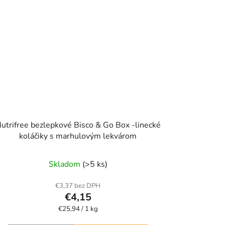
utrifree bezlepkové Bisco & Go Box -linecké
koláčiky s marhulovým lekvárom
Skladom
(>5 ks)
€3,37 bez DPH
€4,15
Jednotková
€25,94 / 1 kg
cena: