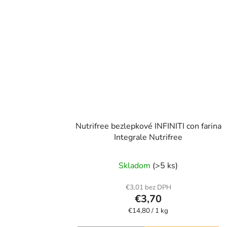
Nutrifree bezlepkové INFINITI con farina
Integrale Nutrifree
Skladom
(>5 ks)
€3,01 bez DPH
€3,70
Jednotková
€14,80 / 1 kg
cena: