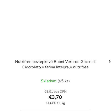
Nutrifree bezlepkové Buoni Veri con Gocce di
N
Cioccolato e farina Integrale nutrifree
Skladom
(>5 ks)
€3,01 bez DPH
€3,70
Jednotková
€14,80 / 1 kg
cena: