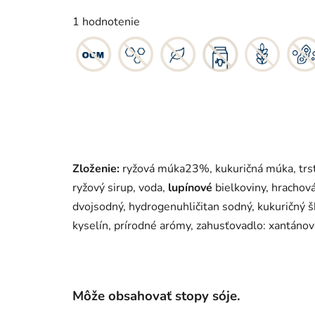
Priemerné
hodnotenie
1 hodnotenie
produktu
je
5,0
z
5
hviezdičiek.
Zloženie:
ryžová múka23%, kukuričná múka, trst
ryžový sirup, voda,
lupínové
bielkoviny, hrachová
dvojsodný, hydrogenuhličitan sodný, kukuričný 
kyselín, prírodné arómy, zahusťovadlo: xantáno
Môže obsahovať stopy sóje.