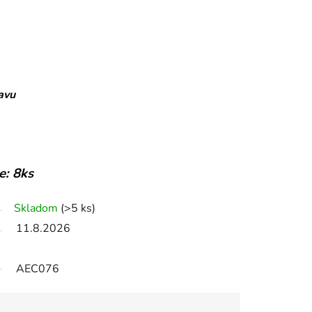
avu
e: 8ks
Skladom
(>5 ks)
11.8.2026
AEC076