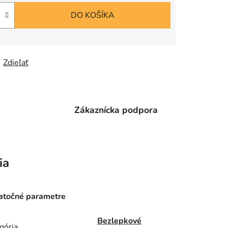
DO KOŠÍKA
Zdieľať
e
Zákaznícka podpora
ia
točné parametre
Bezlepkové
gória