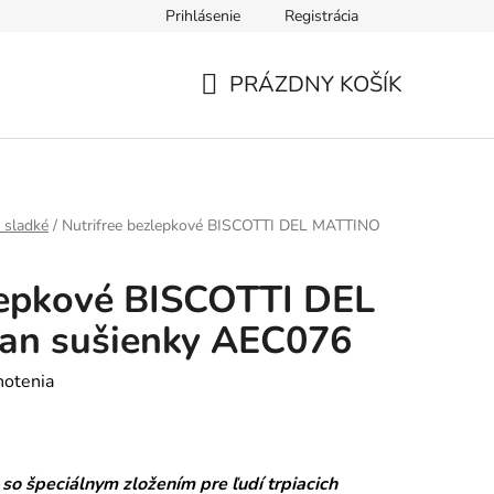
Prihlásenie
Registrácia
údajov
Formulár na odstúpenie od zmluvy
Reklamačný form
PRÁZDNY KOŠÍK
NÁKUPNÝ
KOŠÍK
 sladké
/
Nutrifree bezlepkové BISCOTTI DEL MATTINO
lepkové BISCOTTI DEL
an sušienky AEC076
notenia
o špeciálnym zložením pre ľudí trpiacich