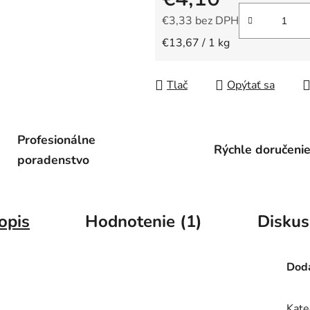
€3,33 bez DPH
Jednotková cena:
€13,67 / 1 kg
Tlač
Opýtať sa
Profesionálne
Rýchle doručeni
poradenstvo
opis
Hodnotenie (1)
Diskus
Doda
Kate