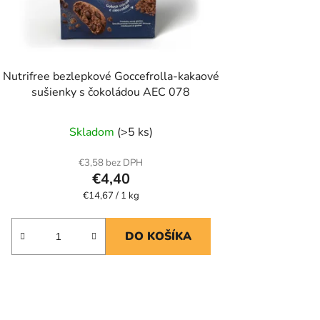
Nutrifree bezlepkové Goccefrolla-kakaové
sušienky s čokoládou AEC 078
Skladom
(>5 ks)
€3,58 bez DPH
€4,40
Jednotková
€14,67 / 1 kg
cena:
DO KOŠÍKA