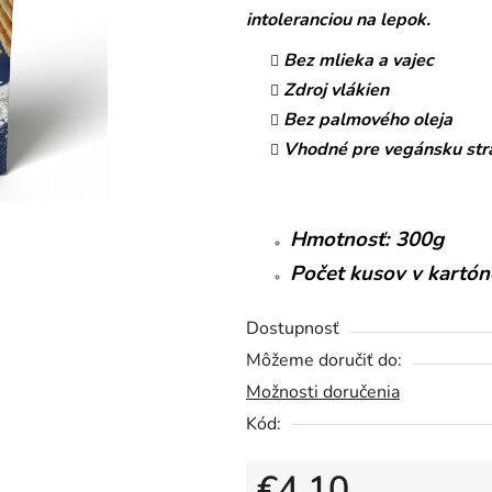
5,0
intoleranciou na lepok.
z
Bez mlieka a vajec
5
Zdroj vlákien
hviezdičiek.
Bez palmového oleja
Vhodné pre vegánsku str
Hmotnosť: 300g
Počet kusov v kartón
Dostupnosť
Môžeme doručiť do:
Možnosti doručenia
Kód:
€4,10