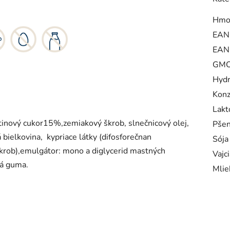
Hmo
EAN
EAN
GM
Hydr
Konz
Lakt
inový cukor15%,zemiakový škrob, slnečnicový olej,
Pšen
 bielkovina, kypriace látky (difosforečnan
Sója
škrob),emulgátor: mono a diglycerid mastných
Vajci
vá guma.
Mlie