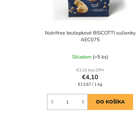
Nutrifree bezlepkové BISCOTTI sušienky
AEC075
Priemerné
Skladom
(>5 ks)
hodnotenie
produktu
€3,33 bez DPH
€4,10
je
Jednotková
€13,67 / 1 kg
5,0
cena:
z
5
DO KOŠÍKA
hviezdičiek.