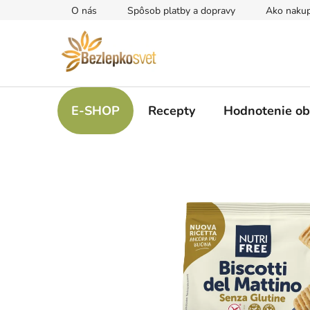
Prejsť
O nás
Spôsob platby a dopravy
Ako naku
na
obsah
E-SHOP
Recepty
Hodnotenie o