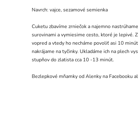
Navrch: vajce, sezamové semienka
Cuketu zbavíme zrniečok a najemno nastrúhame
surovinami a vymiesime cesto, ktoré je lepivé. Z
vopred a vtedy ho necháme povoliť asi 10 minú
nakrájame na tyčinky. Ukladáme ich na plech v
stupňov do zlatista cca 10 -13 minút.
Bezlepkové mňamky od Alenky na Facebooku al