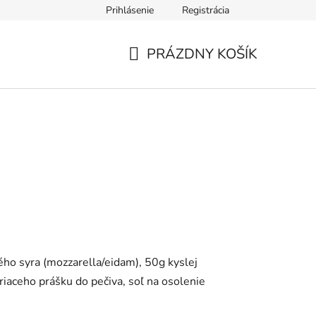
Prihlásenie
Registrácia
údajov
Formulár na odstúpenie od zmluvy
Reklamačný form
PRÁZDNY KOŠÍK
NÁKUPNÝ
KOŠÍK
ho syra (mozzarella/eidam), 50g kyslej
riaceho prášku do pečiva, soľ na osolenie