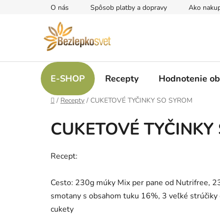
Prejsť
O nás
Spôsob platby a dopravy
Ako naku
na
obsah
E-SHOP
Recepty
Hodnotenie o
Domov
/
Recepty
/
CUKETOVÉ TYČINKY SO SYROM
CUKETOVÉ TYČINKY
Recept:
Cesto: 230g múky Mix per pane od Nutrifree, 23
smotany s obsahom tuku 16%, 3 veľké strúčiky ces
cukety