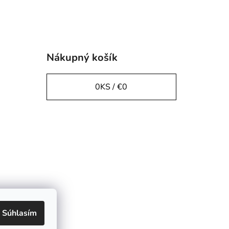
Nákupný košík
0
KS /
€0
Súhlasím