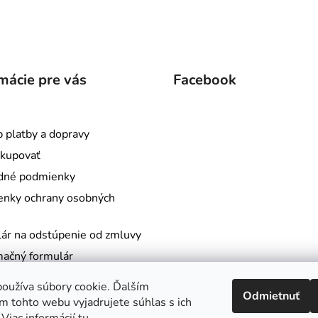
mácie pre vás
Facebook
 platby a dopravy
kupovať
dné podmienky
nky ochrany osobných
ár na odstúpenie od zmluvy
ačný formulár
t
oužíva súbory cookie. Ďalším
Odmietnuť
e nám
m tohto webu vyjadrujete súhlas s ich
ME