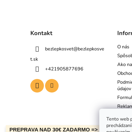
Z
á
Kontakt
Infor
p
ä
O nás
bezlepkosvet
@
bezlepkosve
t
Spôsob
i
t.sk
Ako na
e
+421905877696
Obcho
Podmie
údajov
Formul
Reklam
Kontak
Tento web p
Napíšt
prechádzaní
PREPRAVA NAD 30€ ZADARMO => OZNAMUJE