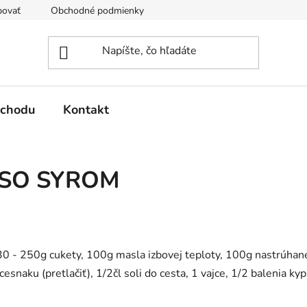
povať
Obchodné podmienky
Podmienky ochrany osobných 
bchodu
Kontakt
 SO SYROM
0 - 250g cukety, 100g masla izbovej teploty, 100g nastrúhané
naku (pretlačiť), 1/2čl soli do cesta, 1 vajce, 1/2 balenia kyp