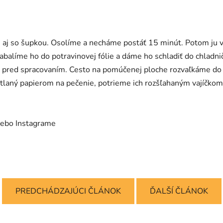
 aj so šupkou. Osolíme a necháme postáť 15 minút. Potom ju
abalíme ho do potravinovej fólie a dáme ho schladiť do chladnič
t pred spracovaním. Cesto na pomúčenej ploche rozvaľkáme do 
ystlaný papierom na pečenie, potrieme ich rozšľahaným vajíčk
ebo Instagrame
PREDCHÁDZAJÚCI ČLÁNOK
ĎALŠÍ ČLÁNOK