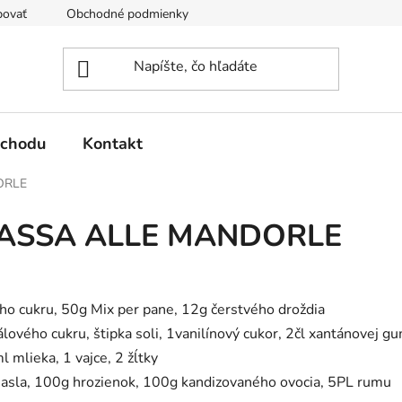
povať
Obchodné podmienky
Podmienky ochrany osobných 
bchodu
Kontakt
ORLE
ASSA ALLE MANDORLE
ho cukru, 50g Mix per pane, 12g čerstvého droždia
lového cukru, štipka soli, 1vanilínový cukor, 2čl xantánovej g
mlieka, 1 vajce, 2 žĺtky
asla, 100g hrozienok, 100g kandizovaného ovocia, 5PL rumu