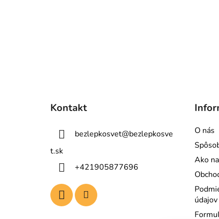
Z
á
Kontakt
Infor
p
ä
O nás
bezlepkosvet
@
bezlepkosve
t
Spôsob
i
t.sk
Ako na
e
+421905877696
Obcho
Podmie
údajov
Formul