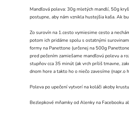
Mandľová poleva: 30g mletých mandlí, 50g kryšt
postupne, aby nám vznikla hustejšia kaša. Ak bu
Zo surovín na 1.cesto vymiesime cesto a nechá
potom ich pridáme spolu s ostatnými surovinami
formy na Panettone (určenej na 500g Panettone
pred pečením zamiešame mandľovú polevu a rozot
stupňov cca 35 minút (ak vrch príliš tmavne, za
dnom hore a takto ho o niečo zavesíme (napr.o hr
Poleva po upečení vytvorí na koláči akoby krust
Bezlepkové mňamky od Alenky na Facebooku al