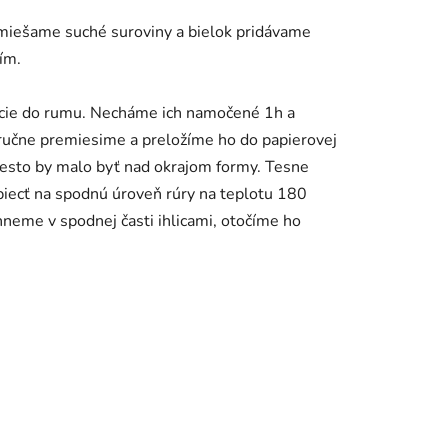
zmiešame suché suroviny a bielok pridávame
ním.
ocie do rumu. Necháme ich namočené 1h a
 ručne premiesime a preložíme ho do papierovej
esto by malo byť nad okrajom formy. Tesne
piecť na spodnú úroveň rúry na teplotu 180
hneme v spodnej časti ihlicami, otočíme ho