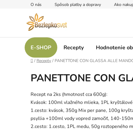
Prejsť
O nás
Spôsob platby a dopravy
Ako naku
na
obsah
E-SHOP
Recepty
Hodnotenie o
Domov
/
Recepty
/
PANETTONE CON GLASSA ALLE MAND
PANETTONE CON GL
Recept na 2ks (hmotnosť cca 600g):
Kvások: 100ml vlažného mlieka, 1PL kryštálové
1.cesto: kvások, 350g Mix per pane, 100g kryštá
psyllia +100ml vody vopred zamočiť, 140-150ml 
2.cesto: 1.cesto, 1PL medu, 50g roztopeného m