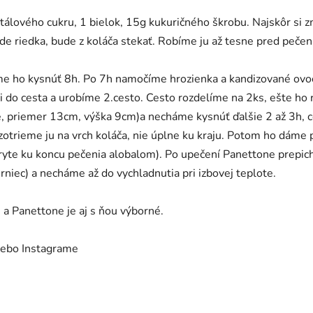
álového cukru, 1 bielok, 15g kukuričného škrobu. Najskôr si 
de riedka, bude z koláča stekať. Robíme ju až tesne pred peče
me ho kysnúť 8h. Po 7h namočíme hrozienka a kandizované ov
 do cesta a urobíme 2.cesto. Cesto rozdelíme na 2ks, ešte ho
, priemer 13cm, výška 9cm)a necháme kysnúť ďalšie 2 až 3h, c
rieme ju na vrch koláča, nie úplne ku kraju. Potom ho dáme 
kryte ku koncu pečenia alobalom). Po upečení Panettone prepic
niec) a necháme až do vychladnutia pri izbovej teplote.
u a Panettone je aj s ňou výborné.
ebo Instagrame