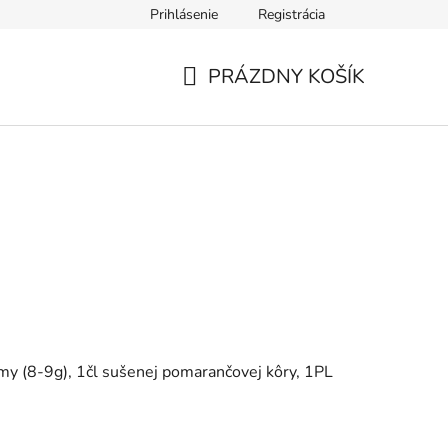
Prihlásenie
Registrácia
údajov
Formulár na odstúpenie od zmluvy
Reklamačný form
PRÁZDNY KOŠÍK
NÁKUPNÝ
KOŠÍK
umy (8-9g), 1čl sušenej pomarančovej kôry, 1PL