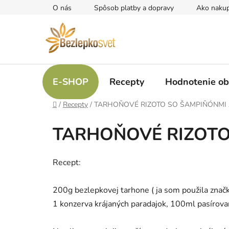
Prejsť
O nás
Spôsob platby a dopravy
Ako naku
na
obsah
E-SHOP
Recepty
Hodnotenie o
Domov
/
Recepty
/
TARHOŇOVÉ RIZOTO SO ŠAMPIŇÓNMI 
TARHOŇOVÉ RIZOTO
Recept:
200g bezlepkovej tarhone ( ja som použila znač
1 konzerva krájaných paradajok, 100ml pasírovan