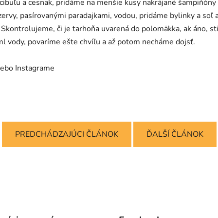
cibuľu a cesnak, pridáme na menšie kusy nakrájané šampiňóny
ervy, pasírovanými paradajkami, vodou, pridáme bylinky a soľ 
. Skontrolujeme, či je tarhoňa uvarená do polomäkka, ak áno, 
ml vody, povaríme ešte chvíľu a až potom necháme dojsť.
ebo Instagrame
PREDCHÁDZAJÚCI ČLÁNOK
ĎALŠÍ ČLÁNOK