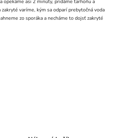
 a opekáme asi 2 minúty, pridáme tarhoňu a
a zakryté varíme, kým sa odparí prebytočná voda
stiahneme zo sporáka a necháme to dojsť zakryté