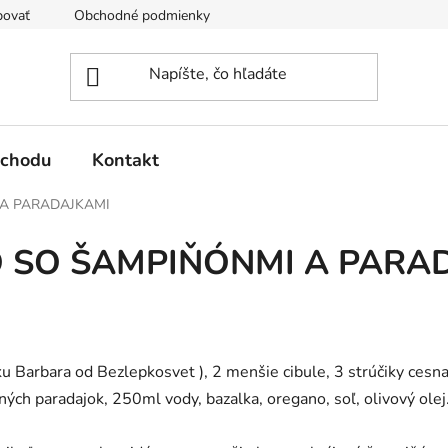
povať
Obchodné podmienky
Podmienky ochrany osobných 
bchodu
Kontakt
A PARADAJKAMI
 SO ŠAMPIŇÓNMI A PARA
ku Barbara od Bezlepkosvet ), 2 menšie cibule, 3 strúčiky ces
ých paradajok, 250ml vody, bazalka, oregano, soľ, olivový olej