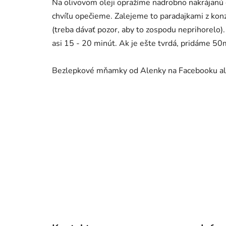
Na olivovom oleji opražíme nadrobno nakrájanú 
chvíľu opečieme. Zalejeme to paradajkami z konz
(treba dávať pozor, aby to zospodu neprihorelo)
asi 15 - 20 minút. Ak je ešte tvrdá, pridáme 50
Bezlepkové mňamky od Alenky na Facebooku al
Z
á