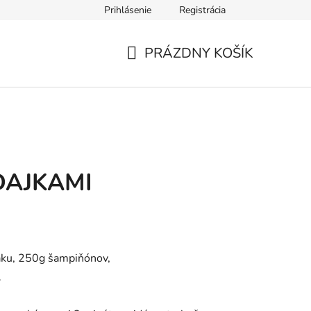
Prihlásenie
Registrácia
údajov
Formulár na odstúpenie od zmluvy
Reklamačný form
PRÁZDNY KOŠÍK
NÁKUPNÝ
KOŠÍK
DAJKAMI
naku, 250g šampiňónov,
.