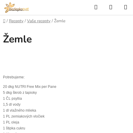
Prejsť
Hľadať
NÁKUP
na
KOŠÍK
obsah
Domov
/
Recepty
/
Vaše recepty
/
Žemle
Žemle
Potrebujeme:
20 dkg NUTRI Free Mix per Pane
5 dkg škrob z tapioky
1 ČL psyllia
1,5 dl vody
1 dl vlažného mlieka
1 PL zemiakových vločiek
1 PL oleja
1 štipka cukru