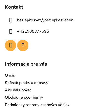
á
Kontakt
p
ä
bezlepkosvet
@
bezlepkosvet.sk
t
i
+421905877696
e
Informácie pre vás
O nás
Spôsob platby a dopravy
Ako nakupovať
Obchodné podmienky
Podmienky ochrany osobných údajov