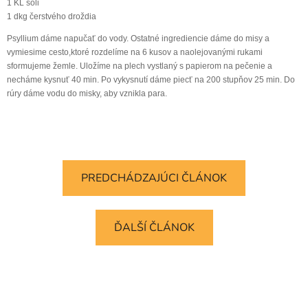
1 KL soli
1 dkg čerstvého droždia
Psyllium dáme napučať do vody. Ostatné ingrediencie dáme do misy a
vymiesime cesto,ktoré rozdelíme na 6 kusov a naolejovanými rukami
sformujeme žemle. Uložíme na plech vystlaný s papierom na pečenie a
necháme kysnuť 40 min. Po vykysnutí dáme piecť na 200 stupňov 25 min. Do
rúry dáme vodu do misky, aby vznikla para.
PREDCHÁDZAJÚCI ČLÁNOK
ĎALŠÍ ČLÁNOK
Z