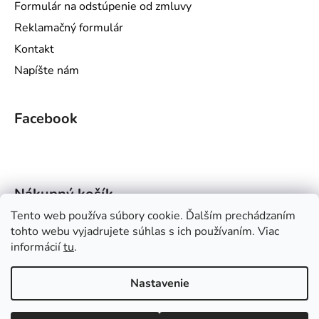
Formulár na odstúpenie od zmluvy
Reklamačný formulár
Kontakt
Napíšte nám
Facebook
Nákupný košík
Tento web používa súbory cookie. Ďalším prechádzaním
tohto webu vyjadrujete súhlas s ich používaním. Viac
0
KS /
€0
informácií
tu
.
PREPRAVA NAD 30€ ZADARMO =>
OZNAMUJEME VÁM, ŽE V TERMÍNE OD
Nastavenie
31. 7. 2026 DO 7. 8. 2026 NÁŠ SKLAD
BUDE DOČASNE ZATVORENÉ Z DÔVODU
HYGIENICKEJ ÚDRŽBY. OBJEDNÁVKY
Vytvoril Shoptet
&