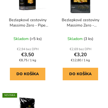
s
p
p
r
r
o
Bezlepkové cestoviny
Bezlepkové cestoviny
o
d
Massimo Zero - Pipe
Massimo Zero -
d
u
rigate
Tagliatelle
u
k
Skladom
(>5 ks)
Skladom
(3 ks)
k
t
t
o
€2,94 bez DPH
€2,69 bez DPH
o
v
€3,50
€3,20
v
Jednotková
Jednotková
€8,75 / 1 kg
€12,80 / 1 kg
cena:
cena:
DO KOŠÍKA
DO KOŠÍKA
NOVINKA