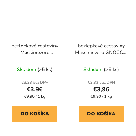
bezlepkové cestoviny
bezlepkové cestoviny
Massimozero
Massimozero GNOCCHI
GNOCCHETTI
zemiakové
zemiakové
Skladom
(>5 ks)
Skladom
(>5 ks)
€3,33 bez DPH
€3,33 bez DPH
€3,96
€3,96
Jednotková
Jednotková
€9,90 / 1 kg
€9,90 / 1 kg
cena:
cena:
DO KOŠÍKA
DO KOŠÍKA