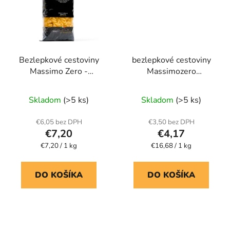
Bezlepkové cestoviny
bezlepkové cestoviny
Massimo Zero -
Massimozero
Conchiglie Rigate
LASAGNE
Skladom
(>5 ks)
Skladom
(>5 ks)
€6,05 bez DPH
€3,50 bez DPH
€7,20
€4,17
Jednotková
Jednotková
€7,20 / 1 kg
€16,68 / 1 kg
cena:
cena:
DO KOŠÍKA
DO KOŠÍKA