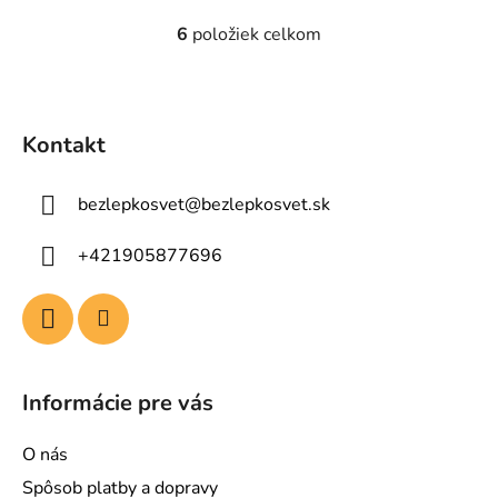
6
položiek celkom
O
v
l
Z
á
á
d
Kontakt
p
a
ä
c
bezlepkosvet
@
bezlepkosvet.sk
t
i
e
i
+421905877696
p
e
r
v
k
y
v
Informácie pre vás
ý
p
O nás
i
s
Spôsob platby a dopravy