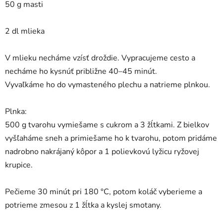
50 g masti
2 dl mlieka
V mlieku necháme vzísť droždie. Vypracujeme cesto a
necháme ho kysnúť približne 40–45 minút.
Vyvaľkáme ho do vymasteného plechu a natrieme plnkou.
Plnka:
500 g tvarohu vymiešame s cukrom a 3 žĺtkami. Z bielkov
vyšľaháme sneh a primiešame ho k tvarohu, potom pridáme
nadrobno nakrájaný kôpor a 1 polievkovú lyžicu ryžovej
krupice.
Pečieme 30 minút pri 180 °C, potom koláč vyberieme a
potrieme zmesou z 1 žĺtka a kyslej smotany.