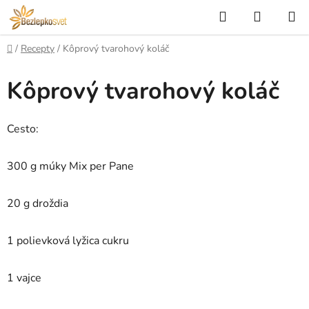
Prejsť
Hľadať
NÁKUP
na
KOŠÍK
obsah
Domov
/
Recepty
/
Kôprový tvarohový koláč
Kôprový tvarohový koláč
Cesto:
300 g múky Mix per Pane
20 g droždia
1 polievková lyžica cukru
1 vajce