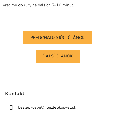
Vrátime do rúry na ďalších 5–10 minút.
PREDCHÁDZAJÚCI ČLÁNOK
ĎALŠÍ ČLÁNOK
Z
á
Kontakt
p
ä
bezlepkosvet
@
bezlepkosvet.sk
t