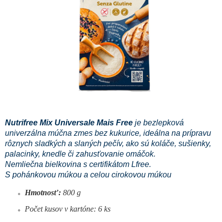
hviezdičiek.
Nutrifree Mix Universale Mais Free
je bezlepková
univerzálna múčna zmes bez kukurice, ideálna na prípravu
rôznych sladkých a slaných pečív, ako sú koláče, sušienky,
palacinky, knedle či zahusťovanie omáčok.
Nemliečna bielkovina s certifikátom Lfree.
S pohánkovou múkou a celou cirokovou múkou
Hmotnosť:
800 g
Počet kusov v kartóne: 6 ks