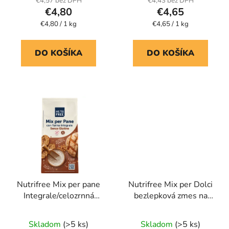
€4,57 bez DPH
€4,43 bez DPH
€4,80
€4,65
Jednotková
Jednotková
€4,80 / 1 kg
€4,65 / 1 kg
cena:
cena:
DO KOŠÍKA
DO KOŠÍKA
Nutrifree Mix per pane
Nutrifree Mix per Dolci
Integrale/celozrnná
bezlepková zmes na
bezlepková múka
zákusky
Priemerné
Skladom
(>5 ks)
Skladom
(>5 ks)