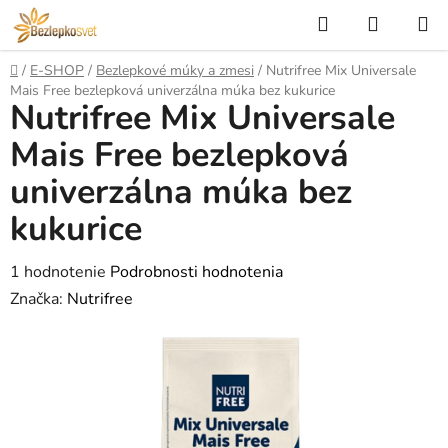
Prejsť
Hľadať
NÁKUP
na
KOŠÍK
obsah
Domov
/
E-SHOP
/
Bezlepkové múky a zmesi
/
Nutrifree Mix Universale
Mais Free bezlepková univerzálna múka bez kukurice
Nutrifree Mix Universale
Mais Free bezlepková
univerzálna múka bez
kukurice
Priemerné
1 hodnotenie
Podrobnosti hodnotenia
hodnotenie
Značka:
Nutrifree
produktu
je
5,0
z
5