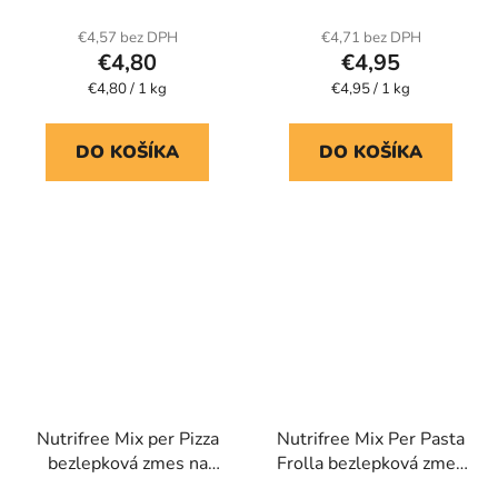
hodnotenie
produktu
€4,57 bez DPH
€4,71 bez DPH
€4,80
€4,95
je
Jednotková
Jednotková
€4,80 / 1 kg
5,0
€4,95 / 1 kg
cena:
cena:
z
5
DO KOŠÍKA
DO KOŠÍKA
hviezdičiek.
Nutrifree Mix per Pizza
Nutrifree Mix Per Pasta
bezlepková zmes na
Frolla bezlepková zmes
pizzu
na pečivo