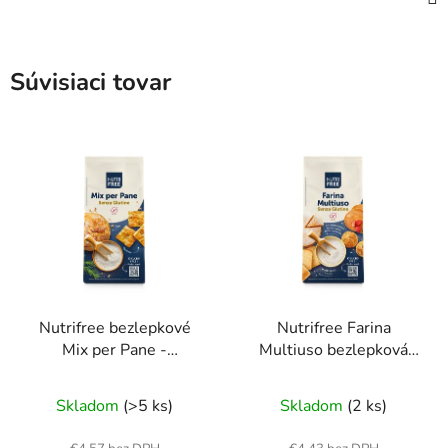
Súvisiaci tovar
Nutrifree bezlepkové
Nutrifree Farina
Mix per Pane -
Multiuso bezlepková
Bezlepková zmes na
múka univerzálna
chlieb
Skladom
(>5 ks)
Skladom
(2 ks)