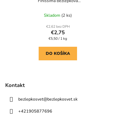
Finissima bezlepková
ryžová múka jemná
Skladom
(2 ks)
€2,62 bez DPH
€2,75
Jednotková
€5,50 / 1 kg
cena:
DO KOŠÍKA
Z
á
Kontakt
p
ä
bezlepkosvet
@
bezlepkosvet.sk
t
i
+421905877696
e