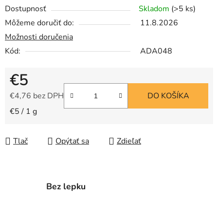
Dostupnosť
Skladom
(>5 ks)
Môžeme doručiť do:
11.8.2026
Možnosti doručenia
Kód:
ADA048
€5
€4,76 bez DPH
DO KOŠÍKA
Jednotková cena:
€5 / 1 g
Tlač
Opýtať sa
Zdieľať
Bez lepku