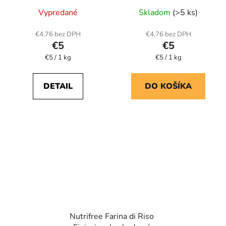
Priemerné
Priemerné
Vypredané
Skladom
(>5 ks)
hodnotenie
hodnotenie
produktu
produktu
€4,76 bez DPH
€4,76 bez DPH
€5
€5
je
je
Jednotková
Jednotková
€5 / 1 kg
5,0
€5 / 1 kg
5,0
cena:
cena:
z
z
5
5
DETAIL
DO KOŠÍKA
hviezdičiek.
hviezdičiek.
Nutrifree Farina di Riso