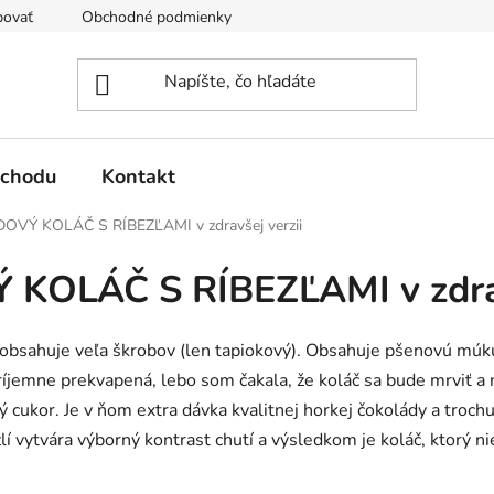
povať
Obchodné podmienky
Podmienky ochrany osobných 
bchodu
Kontakt
VÝ KOLÁČ S RÍBEZĽAMI v zdravšej verzii
OLÁČ S RÍBEZĽAMI v zdrav
eobsahuje veľa škrobov (len tapiokový). Obsahuje pšenovú múku
íjemne prekvapená, lebo som čakala, že koláč sa bude mrviť a n
 cukor. Je v ňom extra dávka kvalitnej horkej čokolády a troch
lí vytvára výborný kontrast chutí a výsledkom je koláč, ktorý ni