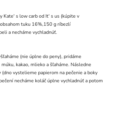
ate' s low carb od It' s us (kúpite v
 s obsahom tuku 16%,150 g ríbezlí
peli a necháme vychladnúť.
yšľaháme (nie úplne do peny), pridáme
u múku, kakao, mlieko a šľaháme. Následne
y (dno vystelieme papierom na pečenie a boky
upečení necháme koláč úplne vychladnúť a potom