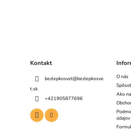
Z
á
Kontakt
Infor
p
ä
O nás
bezlepkosvet
@
bezlepkosve
t
Spôsob
i
t.sk
Ako na
e
+421905877696
Obcho
Podmie
údajov
Formul