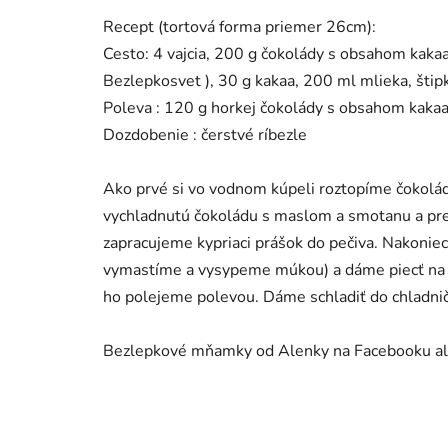
Recept (tortová forma priemer 26cm):
Cesto: 4 vajcia, 200 g čokolády s obsahom kakaa
Bezlepkosvet ), 30 g kakaa, 200 ml mlieka, štip
Poleva : 120 g horkej čokolády s obsahom kaka
Dozdobenie : čerstvé ríbezle
Ako prvé si vo vodnom kúpeli roztopíme čokolád
vychladnutú čokoládu s maslom a smotanu a pre
zapracujeme kypriaci prášok do pečiva. Nakonie
vymastíme a vysypeme múkou) a dáme piecť na 1
ho polejeme polevou. Dáme schladiť do chladni
Bezlepkové mňamky od Alenky na Facebooku al