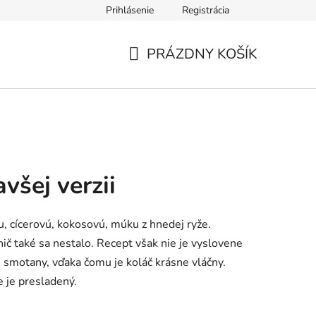
Prihlásenie
Registrácia
údajov
Formulár na odstúpenie od zmluvy
Reklamačný form
PRÁZDNY KOŠÍK
NÁKUPNÝ
KOŠÍK
šej verzii
, cícerovú, kokosovú, múku z hnedej ryže.
ič také sa nestalo. Recept však nie je vyslovene
u smotany, vďaka čomu je koláč krásne vláčny.
e je presladený.