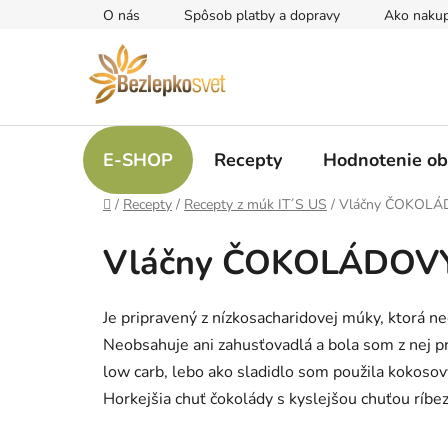
Prejsť
O nás
Spôsob platby a dopravy
Ako naku
na
obsah
E-SHOP
Recepty
Hodnotenie o
Domov
/
Recepty
/
Recepty z múk IT´S US
/
Vláčny ČOKOLÁDO
Vláčny ČOKOLÁDOVÝ K
Je pripravený z nízkosacharidovej múky, ktorá n
Neobsahuje ani zahusťovadlá a bola som z nej pr
low carb, lebo ako sladidlo som použila kokosový
Horkejšia chuť čokolády s kyslejšou chuťou ríbez