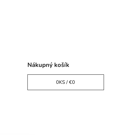
Nákupný košík
0
KS /
€0