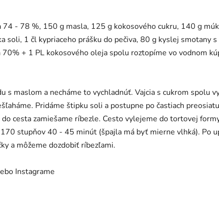
 74 - 78 %, 150 g masla, 125 g kokosového cukru, 140 g múky K
ka soli, 1 čl kypriaceho prášku do pečiva, 80 g kyslej smotany
a 70% + 1 PL kokosového oleja spolu roztopíme vo vodnom kú
u s maslom a necháme to vychladnúť. Vajcia s cukrom spolu v
šľaháme. Pridáme štipku soli a postupne po častiach preosiat
c do cesta zamiešame ríbezle. Cesto vylejeme do tortovej form
70 stupňov 40 - 45 minút (špajla má byť mierne vlhká). Po 
čky a môžeme dozdobiť ríbezľami.
ebo Instagrame